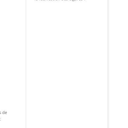
s de
t