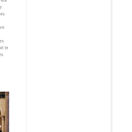
 été
e
des
ont
s
es
it le
es
e