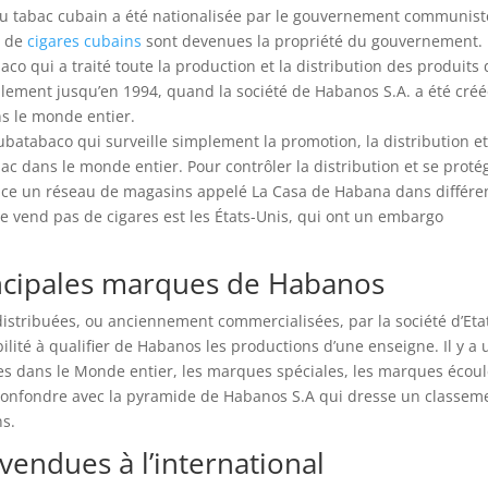
du tabac cubain a été nationalisée par le gouvernement communist
s de
cigares cubains
sont devenues la propriété du gouvernement.
 qui a traité toute la production et la distribution des produits 
alement jusqu’en 1994, quand la société de Habanos S.A. a été cré
ns le monde entier.
atabaco qui surveille simplement la promotion, la distribution et
bac dans le monde entier. Pour contrôler la distribution et se proté
lace un réseau de magasins appelé La Casa de Habana dans différe
ne vend pas de cigares est les États-Unis, qui ont un embargo
ncipales marques de Habanos
istribuées, ou anciennement commercialisées, par la société d’Eta
bilité à qualifier de Habanos les productions d’une enseigne. Il y a
les dans le Monde entier, les marques spéciales, les marques écou
à confondre avec la pyramide de Habanos S.A qui dresse un classem
s.
endues à l’international