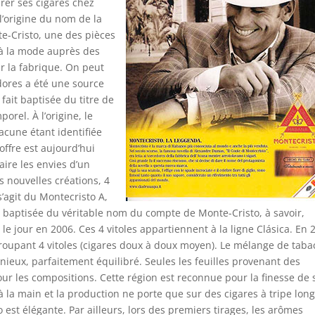
rer ses cigares chez
’origine du nom de la
e-Cristo, une des pièces
 à la mode auprès des
r la fabrique. On peut
edores a été une source
fait baptisée du titre de
rel. À l’origine, le
hacune étant identifiée
offre est aujourd’hui
ire les envies d’un
 nouvelles créations, 4
’agit du Montecristo A,
et baptisée du véritable nom du compte de Monte-Cristo, à savoir,
 jour en 2006. Ces 4 vitoles appartiennent à la ligne Clásica. En 
roupant 4 vitoles (cigares doux à doux moyen). Le mélange de taba
ieux, parfaitement équilibré. Seules les feuilles provenant des
ur les compositions. Cette région est reconnue pour la finesse de 
 à la main et la production ne porte que sur des cigares à tripe lon
est élégante. Par ailleurs, lors des premiers tirages, les arômes