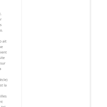
.
r
rs
o.
o ait
ue
aient
site
 sur
a
ècle)
st la
illes
nt