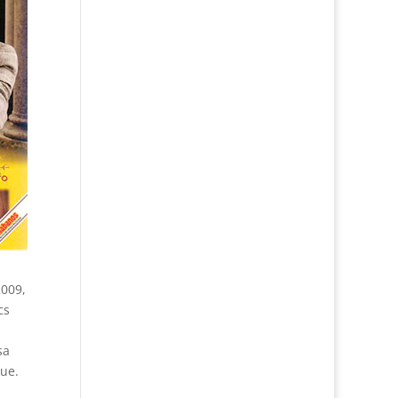
2009,
cs
sa
gue.