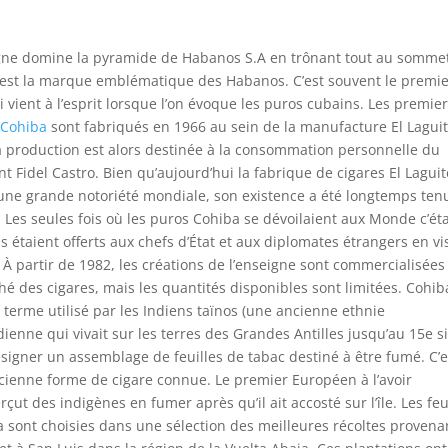
gne domine la pyramide de Habanos S.A en trônant tout au sommet
est la marque emblématique des Habanos. C’est souvent le premie
 vient à l’esprit lorsque l’on évoque les puros cubains. Les premie
 Cohiba
sont fabriqués en 1966 au sein de la manufacture El Laguit
a production est alors destinée à la consommation personnelle du
nt Fidel Castro. Bien qu’aujourd’hui la fabrique de cigares El Laguit
une grande notoriété mondiale, son existence a été longtemps ten
. Les seules fois où les puros Cohiba se dévoilaient aux Monde c’ét
ls étaient offerts aux chefs d’État et aux diplomates étrangers en vi
 À partir de 1982, les créations de l’enseigne sont commercialisées
hé des cigares, mais les quantités disponibles sont limitées. Cohib
n terme utilisé par les Indiens taïnos (une ancienne ethnie
ienne qui vivait sur les terres des Grandes Antilles jusqu’au 15e si
signer un assemblage de feuilles de tabac destiné à être fumé. C’e
cienne forme de cigare connue. Le premier Européen à l’avoir
ut des indigènes en fumer après qu’il ait accosté sur l’île. Les feu
 sont choisies dans une sélection des meilleures récoltes provena