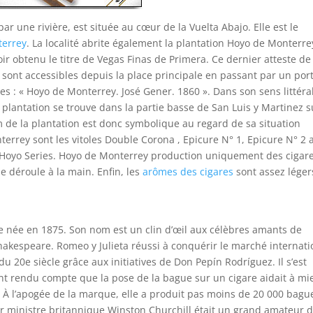
ar une rivière, est située au cœur de la Vuelta Abajo. Elle est le
terrey
. La localité abrite également la plantation Hoyo de Monterre
voir obtenu le titre de Vegas Finas de Primera. Ce dernier atteste de
 sont accessibles depuis la place principale en passant par un port
es : « Hoyo de Monterrey. José Gener. 1860 ». Dans son sens littéral
a plantation se trouve dans la partie basse de San Luis y Martinez s
om de la plantation est donc symbolique au regard de sa situation
errey sont les vitoles Double Corona , Epicure N° 1, Epicure N° 2 a
Le Hoyo Series. Hoyo de Monterrey production uniquement des cigar
e déroule à la main. Enfin, les
arômes des cigares
sont assez léger
 née en 1875. Son nom est un clin d’œil aux célèbres amants de
hakespeare. Romeo y Julieta réussi à conquérir le marché internati
u 20e siècle grâce aux initiatives de Don Pepín Rodríguez. Il s’est
 rendu compte que la pose de la bague sur un cigare aidait à mi
. À l’apogée de la marque, elle a produit pas moins de 20 000 bagu
r ministre britannique Winston Churchill était un grand amateur 