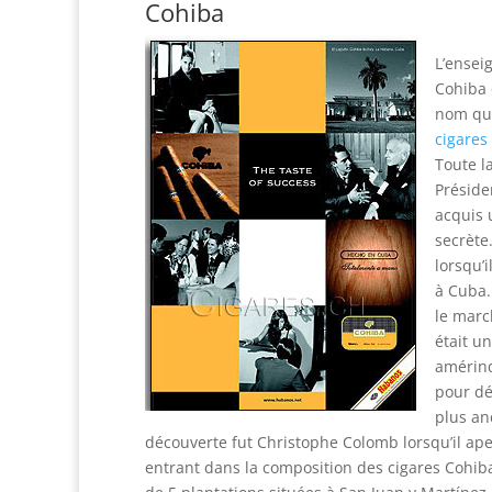
Cohiba
L’ensei
Cohiba 
nom qui
cigares
Toute l
Préside
acquis 
secrète
lorsqu’i
à Cuba.
le marc
était u
amérind
pour dé
plus an
découverte fut Christophe Colomb lorsqu’il aperç
entrant dans la composition des cigares Cohiba