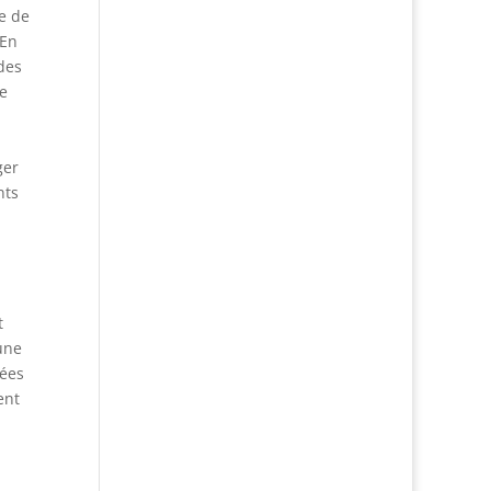
e de
 En
des
ée
ger
nts
t
 une
lées
ent