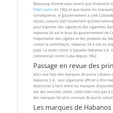
Beaucoup d’entre vous savent que l’industrie 
Fidel Castro
en 1962 et que toutes les marque
conséquence, le gouvernement a créé Cubatabaco
tabacs cubains tant localement qu’internation
pour exporter des cigares et des cigarettes da
Habanos SA est le bras du gouvernement de Cub
l’exportation des cigares et des produits du ta
contre la contrefaçon, Habanos SA a mis en p
pays. La seule nation à laquelle Habanos S.A. 
commercial contre Cuba depuis 1962.
Passage en revue des pri
Voici une liste des marques de puros cubains d
Habanos S.A., seul organisme officiel à être ha
distinction à faire entre les marques disponib
sur des marchés ciblés. Cette liste n’est pas 
des marques les plus connues de puros cubain
Les marques de Habanos v