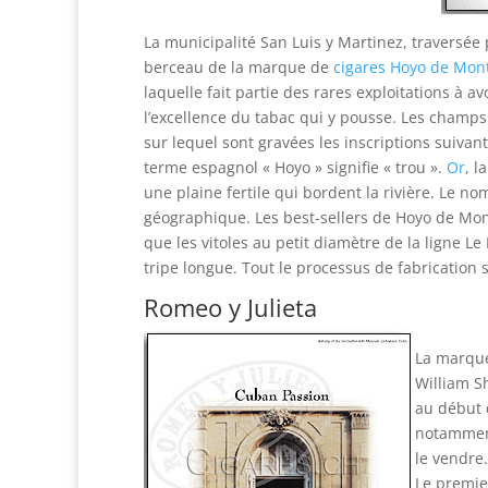
La municipalité San Luis y Martinez, traversée p
berceau de la marque de
cigares Hoyo de Mon
laquelle fait partie des rares exploitations à a
l’excellence du tabac qui y pousse. Les champs
sur lequel sont gravées les inscriptions suivant
terme espagnol « Hoyo » signifie « trou ».
Or
, l
une plaine fertile qui bordent la rivière. Le n
géographique. Les best-sellers de Hoyo de Mont
que les vitoles au petit diamètre de la ligne 
tripe longue. Tout le processus de fabrication s
Romeo y Julieta
La marque
William S
au début d
notamment
le vendre
Le premie