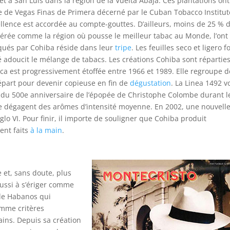
et à San Luis dans la région de la Vuelta Abaja. Ces plantations ont
tre de Vegas Finas de Primera décerné par le Cuban Tobacco Institut
ellence est accordée au compte-gouttes. D’ailleurs, moins de 25 % 
dérée comme la région où pousse le meilleur tabac au Monde, l’ont
iqués par Cohiba réside dans leur
tripe
. Les feuilles seco et ligero f
é adoucit le mélange de tabacs. Les créations Cohiba sont répartie
ica est progressivement étoffée entre 1966 et 1989. Elle regroupe d
épart pour devenir copieuse en fin de
dégustation
. La Linea 1492 vo
u 500e anniversaire de l’épopée de Christophe Colombe durant l
ne dégagent des arômes d’intensité moyenne. En 2002, une nouvell
Siglo VI. Pour finir, il importe de souligner que Cohiba produit
ent faits
à la main
.
 et, sans doute, plus
réussi à s’ériger comme
de Habanos qui
omme critères
ins. Depuis sa création