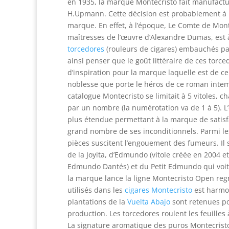
en 1935, la marque Montecristo fait manufactu
H.Upmann. Cette décision est probablement à l
marque. En effet, à l’époque, Le Comte de Mont
maîtresses de l’œuvre d’Alexandre Dumas, est
torcedores
(rouleurs de cigares) embauchés pa
ainsi penser que le goût littéraire de ces torc
d’inspiration pour la marque laquelle est de ce 
noblesse que porte le héros de ce roman intempo
catalogue Montecristo se limitait à 5 vitoles, c
par un nombre (la numérotation va de 1 à 5). L’
plus étendue permettant à la marque de satisfa
grand nombre de ses inconditionnels. Parmi les
pièces suscitent l’engouement des fumeurs. Il s
de la Joyita, d’Edmundo (vitole créée en 2004 
Edmundo Dantés) et du Petit Edmundo qui voit le
la marque lance la ligne Montecristo Open reg
utilisés dans les
cigares Montecristo
est harmon
plantations de la
Vuelta Abajo
sont retenues po
production. Les torcedores roulent les feuilles
La signature aromatique des puros Montecristo 