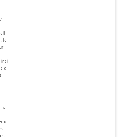
y,
ail
, le
ur
insi
es à
s.
onal
eux
es.
des