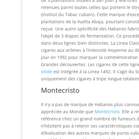
de 5 plantations situées à San Juan y Martínez 
retenues parmi toutes celles qui portent le ti
(Institut du Tabac cubain). Cette marque d’exc
plantations de la Vuelta Abaja, pourtant consi
reçue. Une autre spécificité des Habanos fabr
l’objet de 3 étapes de fermentation. Ce procéd
dans deux lignes bien distinctes. La Linea Clas
cigares aux arômes à l’intensité moyenne au d
jour en 1992 pour marquer la commémoration d
Grandes découvertes. Les cigares de cette lig
vitole
est intégrée à la Linea 1492. Il s’agit du 
uniquement des cigares à tripe longue totalem
Montecristo
Il n’y a pas de marque de Habanos plus connue
appréciée au Monde que
Montecristo
. Elle a 
référence chez un grand nombre de fumeurs 
n’hésitent pas à retenir ses caractéristiques c
d’évaluation des autres marques de puros cuba