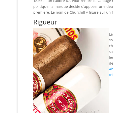
18,65 et un calibre 47. Pour rendre davantag
politique, la marque décide d’apposer une de
première. Le nom de Churchill y figure sur un
Rigueur
Le
so
ch
sa
le
de
Ab
tr