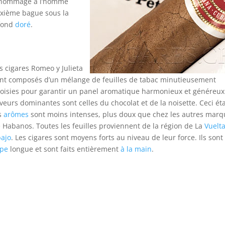
e hommage à l’homme
uxième bague sous la
 fond
doré
.
s cigares Romeo y Julieta
nt composés d’un mélange de feuilles de tabac minutieusement
oisies pour garantir un panel aromatique harmonieux et généreux
veurs dominantes sont celles du chocolat et de la noisette. Ceci ét
s
arômes
sont moins intenses, plus doux que chez les autres marq
 Habanos. Toutes les feuilles proviennent de la région de La
Vuelt
ajo
. Les cigares sont moyens forts au niveau de leur force. Ils sont
ipe
longue et sont faits entièrement
à la main
.