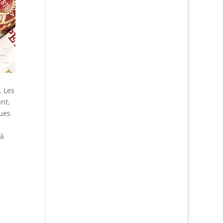
. Les
ant,
ues
a
 à