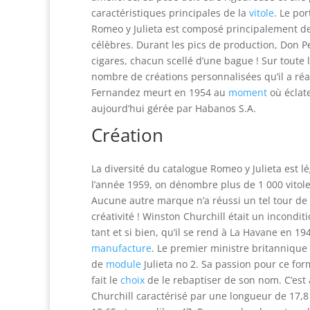
caractéristiques principales de la
vitole
. Le por
Romeo y Julieta est composé principalement de 
célèbres. Durant les pics de production, Don Pe
cigares, chacun scellé d’une bague ! Sur toute l
nombre de créations personnalisées qu’il a ré
Fernandez meurt en 1954 au
moment
où éclate
aujourd’hui gérée par Habanos S.A.
Création
La diversité du catalogue Romeo y Julieta est 
l’année 1959, on dénombre plus de 1 000 vitole
Aucune autre marque n’a réussi un tel tour de
créativité ! Winston Churchill était un incondi
tant et si bien, qu’il se rend à La Havane en 194
manufacture
. Le premier ministre britannique 
de
module
Julieta no 2. Sa passion pour ce for
fait le
choix
de le rebaptiser de son nom. C’est 
Churchill caractérisé par une longueur de 17,