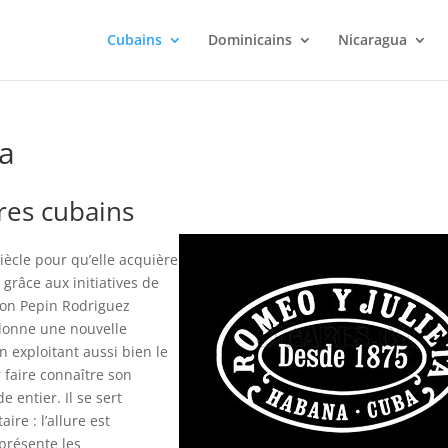
Cubains
Dominicains
Nicaragua
ta
res cubains
iècle pour qu’elle acquière
 grâce aux initiatives de
Don Pepin Rodriguez
 donne une nouvelle
 exploitant aussi bien le
 faire connaître son
 entier. Il se sert
re : l’allure est
 présente les