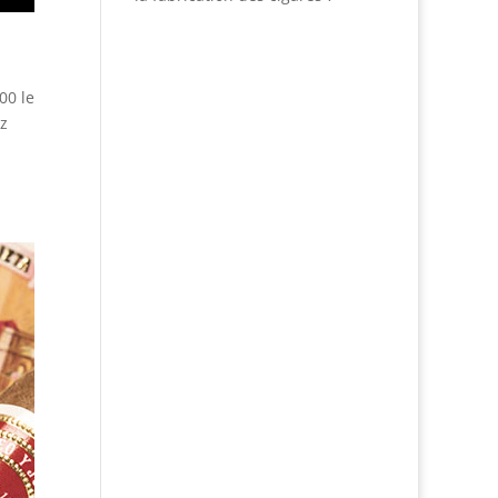
00 le
z