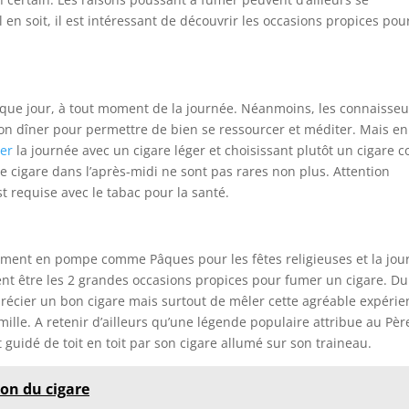
 en soit, il est intéressant de découvrir les occasions propices pou
haque jour, à tout moment de la journée. Néanmoins, les connaisseu
 dîner pour permettre de bien se ressourcer et méditer. Mais en
er
la journée avec un cigare léger et choisissant plutôt un cigare c
 cigare dans l’après-midi ne sont pas rares non plus. Attention
t requise avec le tabac pour la santé.
galement en pompe comme Pâques pour les fêtes religieuses et la jou
lent être les 2 grandes occasions propices pour fumer un cigare. D
pprécier un bon cigare mais surtout de mêler cette agréable expérie
amille. A retenir d’ailleurs qu’une légende populaire attribue au Pèr
it guidé de toit en toit par son cigare allumé sur son traineau.
on du cigare