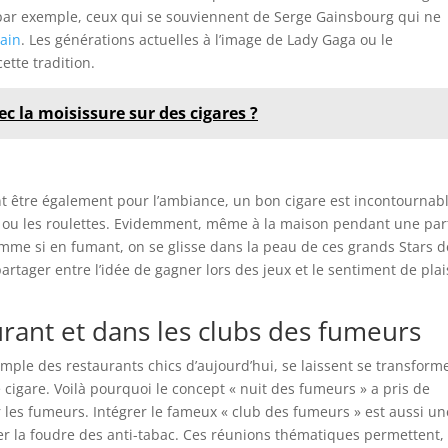
par exemple, ceux qui se souviennent de Serge Gainsbourg qui ne
main
. Les générations actuelles à l’image de Lady Gaga ou le
ette tradition.
 la moisissure sur des cigares ?
t être également pour l’ambiance, un bon cigare est incontournab
k ou les roulettes. Evidemment, même à la maison pendant une par
omme si en fumant, on se glisse dans la peau de ces grands Stars d
tager entre l’idée de gagner lors des jeux et le sentiment de plai
urant et dans les clubs des fumeurs
emple des restaurants chics d’aujourd’hui, se laissent se transform
e cigare. Voilà pourquoi le concept « nuit des fumeurs » a pris de
 les fumeurs. Intégrer le fameux « club des fumeurs » est aussi un
rer la foudre des anti-tabac. Ces réunions thématiques permettent,