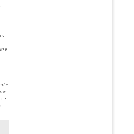
r
rs
orsé
rnée
urant
nce
e