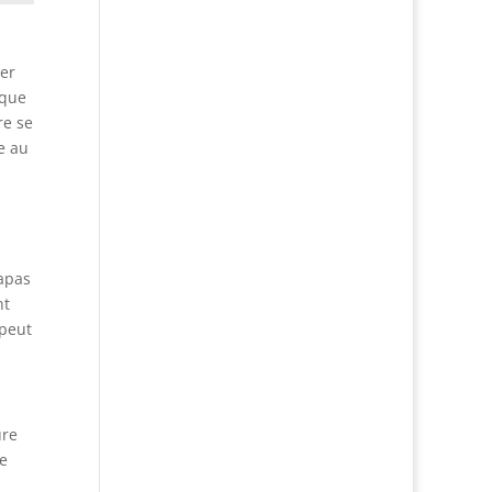
mer
 que
re se
e au
papas
nt
 peut
ure
le