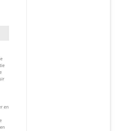
le
tie
e
sir
er en
e
 en