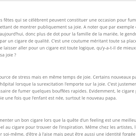
es fêtes qui se célèbrent peuvent constituer une occasion pour fu
rmettant de montrer publiquement sa joie. A noter que par exemple
ujourd’hui, donc plus de dot pour la famille de la mariée, le gend
par un cigare de qualité. C’est une coutume méritant toute sa plac
 laisser aller pour un cigare est toute logique, qu’y-a-t-il de mieux
a joie ?
 source de stress mais en même temps de joie. Certains nouveaux 
hôpital lorsque la surexcitation l’emporte sur la joie. C’est justeme
essaire de fumer quelques bouffées rapides. Evidemment, le cigare
oie une fois que l’enfant est née, surtout le nouveau papa.
imenter un bon cigare lors que la quête d’un feeling est une meille
el au cigare pour trouver de l’inspiration. Même chez les artistes, 
 soi-même, d’être à l’aise mais peut être aussi une identité forgée