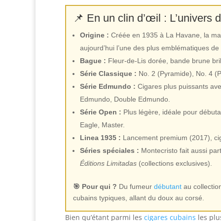
📌 En un clin d’œil : L’univers
Origine :
Créée en 1935 à La Havane, la marq
aujourd’hui l’une des plus emblématiques de
Bague :
Fleur-de-Lis dorée, bande brune bril
Série Classique :
No. 2 (Pyramide), No. 4 (
Série Edmundo :
Cigares plus puissants av
Edmundo, Double Edmundo.
Série Open :
Plus légère, idéale pour débutan
Eagle, Master.
Linea 1935 :
Lancement premium (2017), cig
Séries spéciales :
Montecristo fait aussi par
Éditions Limitadas
(collections exclusives).
🎯 Pour qui ?
Du fumeur
débutant
au collecti
cubains typiques, allant du doux au corsé.
Bien qu’étant parmi les
cigares cubains
les plu