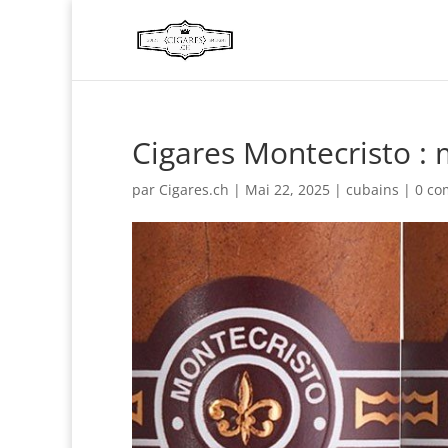
Cigares Montecristo 
par
Cigares.ch
|
Mai 22, 2025
|
cubains
|
0 co