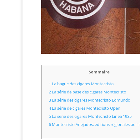
Sommaire
1
La bague des cigares Montecristo
2
La série de base des cigares Montecristo
3
La série des cigares Montecristo Edmundo
4
La série de cigares Montecristo Open
5
La série des cigares Montecristo Linea 1935
6
Montecristo Anejados, éditions régionales ou l