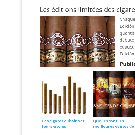
Les éditions limitées des cigar
Chaque
Edición
quantit
débuté 
et aucu
Edición
Publi
Les cigares cubains et
Quelles sont les
leurs vitoles
meilleures ventes de
cigares cubains ?