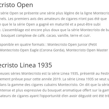
cristo Open
 série Open se présente une série plus légère de la ligne Montecri
els. Les premiers avis des amateurs de cigares n’ont pas été que
e que le la série Open a gagné en maturité et a peut-être subi
L’assemblage est encore plus doux que la série Montecristo de b
bouquet complexe de café, cacao, vanille, terre et cuir.
ponible en quatre formats : Montecristo Open Junior (Petit
 Montecristo Open Eagle (Corona Gorda), Montecristo Open Master
ecristo Linea 1935
euses séries Montecristo est la série Linea 1935, présenté au Festi
stement prévue pour cette année 2019. La série Linea 1935 se veut 
dans la gamme des cigares cubains Montecristo. On dit que la séri
 intense et plus expressive du bouquet aromatique offert sur la g
ateurs de cigares ayant l’opportunité d’en avoir dégusté ont été tr