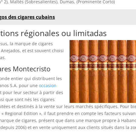
n° 2), Maltés (Sobresalientes), Dumas, (Prominente Corto)
ogos des cigares cubains
tions régionales ou limitadas
ssus, la marque de cigares
 Anejados, et est souvent choisi
as.
gares Montecristo
onde entier qui distribuent les
anos S.A. pour une
occasion
pour leur secteur à partir des
si que sont nés les cigares
mitées et destinés à la vente sur leurs marchés spécifiques. Pour bi
 Regional Edition », il faut prendre en compte les facteurs suivant
 marque de cigares, présent que dans une marque propre à Habano
(depuis 2006) et en vente uniquement aux clients situés dans la z