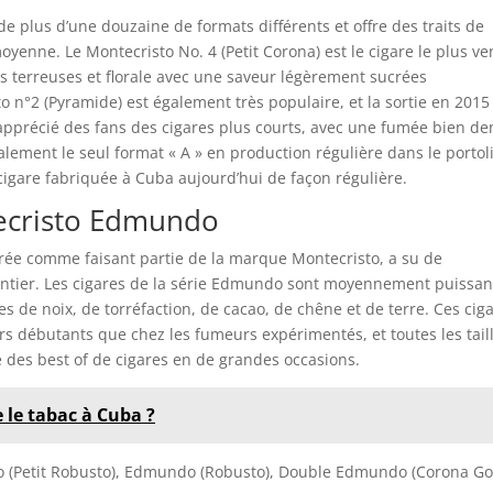
 plus d’une douzaine de formats différents et offre des traits de
oyenne. Le Montecristo No. 4 (Petit Corona) est le cigare le plus v
s terreuses et florale avec une saveur légèrement sucrées
n°2 (Pyramide) est également très populaire, et la sortie en 2015
apprécié des fans des cigares plus courts, avec une fumée bien de
lement le seul format « A » en production régulière dans le portol
igare fabriquée à Cuba aujourd’hui de façon régulière.
tecristo Edmundo
rée comme faisant partie de la marque Montecristo, a su de
ntier. Les cigares de la série Edmundo sont moyennement puissan
 de noix, de torréfaction, de cacao, de chêne et de terre. Ces cig
s débutants que chez les fumeurs expérimentés, et toutes les tail
des best of de cigares en de grandes occasions.
 le tabac à Cuba ?
ndo (Petit Robusto), Edmundo (Robusto), Double Edmundo (Corona Go