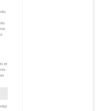
endu
 du
nse.
io
ts et
ares
les
rda)