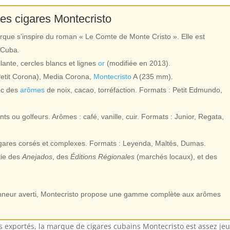
 des cigares Montecristo
ue s’inspire du roman « Le Comte de Monte Cristo ». Elle est
 Cuba.
lante, cercles blancs et lignes
or
(modifiée en 2013).
Petit Corona), Media Corona,
Montecristo
A (235 mm).
ec des
arômes
de noix, cacao, torréfaction. Formats : Petit Edmundo,
ts ou golfeurs. Arômes : café, vanille, cuir. Formats : Junior, Regata,
ares corsés et complexes. Formats : Leyenda, Maltés, Dumas.
tie des
Anejados
, des
Éditions Régionales
(marchés locaux), et des
onneur averti, Montecristo propose une gamme complète aux arômes
s exportés, la marque de cigares cubains Montecristo est assez je