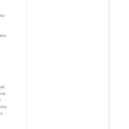
sto
ase,
val
une
e
amme
ès