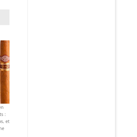
en
s :
s, et
one