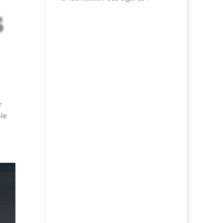
r
ble