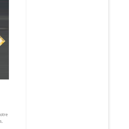
votre
s,