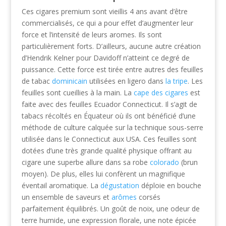
Ces cigares premium sont vieillis 4 ans avant d’être
commercialisés, ce qui a pour effet d’augmenter leur
force et l’intensité de leurs aromes. Ils sont
particulièrement forts. D’ailleurs, aucune autre création
d’Hendrik Kelner pour Davidoff n’atteint ce degré de
puissance. Cette force est tirée entre autres des feuilles
de tabac
dominicain
utilisées en ligero dans
la tripe
. Les
feuilles sont cueillies à la main. La
cape des cigares
est
faite avec des feuilles Ecuador Connecticut. Il s’agit de
tabacs récoltés en Équateur où ils ont bénéficié d’une
méthode de culture calquée sur la technique sous-serre
utilisée dans le Connecticut aux USA. Ces feuilles sont
dotées d’une très grande qualité physique offrant au
cigare une superbe allure dans sa robe
colorado
(brun
moyen). De plus, elles lui confèrent un magnifique
éventail aromatique. La
dégustation
déploie en bouche
un ensemble de saveurs et
arômes
corsés
parfaitement équilibrés. Un goût de noix, une odeur de
terre humide, une expression florale, une note épicée