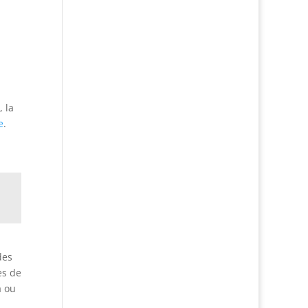
 la
e
.
des
es de
a ou