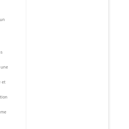
run
a
ns
s une
 et
tion
ième