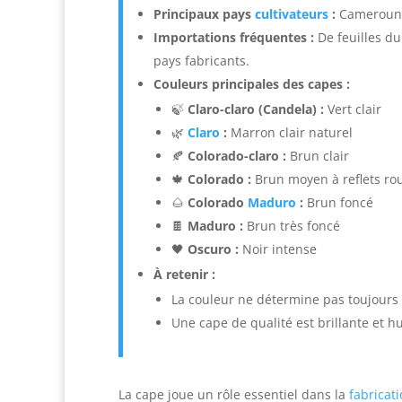
Principaux pays
cultivateurs
:
Cameroun
Importations fréquentes :
De feuilles du
pays fabricants.
Couleurs principales des capes :
🍃
Claro-claro (Candela) :
Vert clair
🌿
Claro
:
Marron clair naturel
🍂
Colorado-claro :
Brun clair
🍁
Colorado :
Brun moyen à reflets ro
🌰
Colorado
Maduro
:
Brun foncé
🍫
Maduro :
Brun très foncé
🖤
Oscuro :
Noir intense
À retenir :
La couleur ne détermine pas toujours 
Une cape de qualité est brillante et hu
La cape joue un rôle essentiel dans la
fabricat