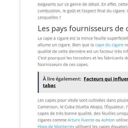
exigeants sur ce genre de détail. En effet, cett
combustion, le goût et l’aspect final du cigare. 
Lesquelles ?
Les pays fournisseurs de 
La cape à cigare est la mince feuille superfici
allume un cigare. Bien que la
cape du cigare
ne
qualité de cette dernière est un facteur très in
C’est pourquoi les torcedors et les fabricants 
fournisseurs de ces capes.
À lire également:
Facteurs qui influe
tabac
Les capes pour vitole sont cultivées dans plusie
Cameroun, le Cuba (Vuelta Abajo), l’Équateur, l’
capes de très bonne qualité, des feuilles uniq
cigares comme
Arturo Fuente
ou
Ashton
utilis
Hoyo de Monterrey
utilisent les capes équatori