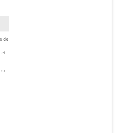
.
me de
 et
uro