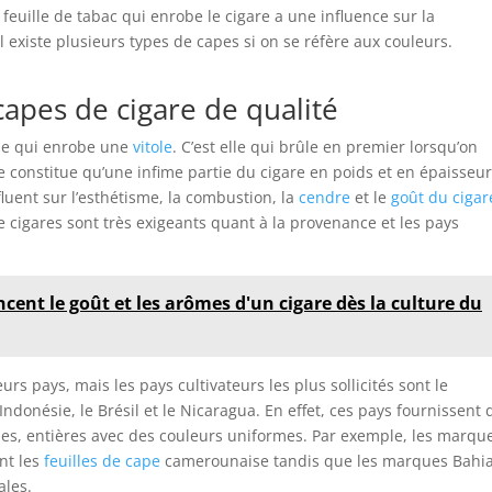
e feuille de tabac qui enrobe le cigare a une influence sur la
Il existe plusieurs types de capes si on se réfère aux couleurs.
capes de cigare de qualité
elle qui enrobe une
vitole
. C’est elle qui brûle en premier lorsqu’on
 constitue qu’une infime partie du cigare en poids et en épaisseur,
fluent sur l’esthétisme, la combustion, la
cendre
et le
goût du cigar
de cigares sont très exigeants quant à la provenance et les pays
ncent le goût et les arômes d'un cigare dès la culture du
urs pays, mais les pays cultivateurs les plus sollicités sont le
Indonésie, le Brésil et le Nicaragua. En effet, ces pays fournissent 
ues, entières avec des couleurs uniformes. Par exemple, les marqu
ent les
feuilles de cape
camerounaise tandis que les marques Bahi
ales.