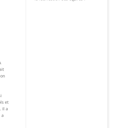
A
ait
son
i
ls et
 Il a
l a