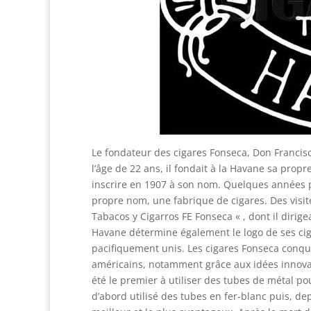
Le fondateur des cigares Fonseca, Don Francisc
l’âge de 22 ans, il fondait à la Havane sa prop
inscrire en 1907 à son nom. Quelques années pl
propre nom, une fabrique de cigares. Des visit
Tabacos y Cigarros FE Fonseca « , dont il dirig
Havane détermine également le logo de ses cigar
pacifiquement unis. Les cigares Fonseca conqu
américains, notamment grâce aux idées innovat
été le premier à utiliser des tubes de métal po
d’abord utilisé des tubes en fer-blanc puis, d