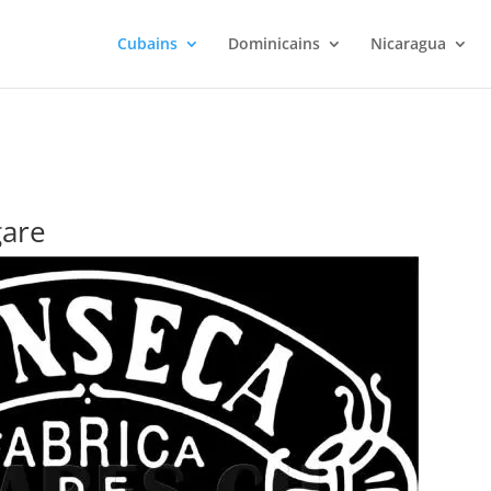
Cubains
Dominicains
Nicaragua
gare