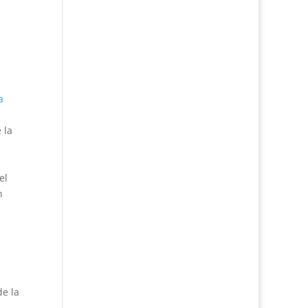
a
 la
el
n
de la