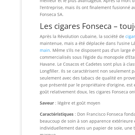
meilleur et le plus avantageux. Après la mort 
l’entreprise, mais ils ont finalement fusionné
Fonseca SA.
Les cigares Fonseca – tou
Après la Révolution cubaine, la société de
ciga
maintenue, mais a été déplacée dans l’usine Lá
main
. Même s’ils ne disposent pas d’un large 
commercialisés sous l’égide du monopole d’Etat
Havane. Le Cosacos et Cadetes sont plus à clas
Longfiller. Ils se caractérisent non seulement pa
seulement avec des tabacs de qualité en prove
que présenté par le propriétaire d’origine, est
goût relativement doux, les cigares Fonseca on
Saveur
: légère et goût moyen
Caractéristiques
: Don Francisco Fonseca fonda
beaucoup de soin à son apparence extérieure et
individuellement dans un papier de soie, une t
marque.