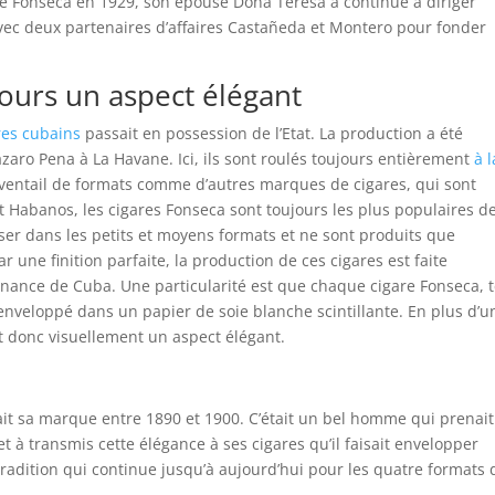
de Fonseca en 1929, son épouse Doña Teresa a continué à diriger
 avec deux partenaires d’affaires Castañeda et Montero pour fonder
jours un aspect élégant
res cubains
passait en possession de l’Etat. La production a été
zaro Pena à La Havane. Ici, ils sont roulés toujours entièrement
à l
éventail de formats comme d’autres marques de cigares, qui sont
 Habanos, les cigares Fonseca sont toujours les plus populaires de
ser dans les petits et moyens formats et ne sont produits que
r une finition parfaite, la production de ces cigares est faite
nance de Cuba. Une particularité est que chaque cigare Fonseca, t
 enveloppé dans un papier de soie blanche scintillante. En plus d’u
t donc visuellement un aspect élégant.
it sa marque entre 1890 et 1900. C’était un bel homme qui prenait
 à transmis cette élégance à ses cigares qu’il faisait envelopper
radition qui continue jusqu’à aujourd’hui pour les quatre formats 