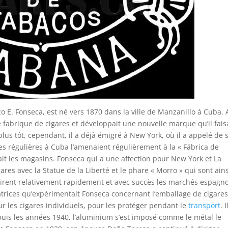
o E. Fonseca, est né vers 1870 dans la ville de Manzanillo à Cuba. 
re fabrique de cigares et développait une nouvelle marque qu’il fais
us tôt, cependant, il a déjà émigré à New York, où il a appelé de 
es régulières à Cuba l’amenaient régulièrement à la « Fábrica de
eait les magasins. Fonseca qui a une affection pour New York et La
es avec la Statue de la Liberté et le phare « Morro » qui sont ains
irent relativement rapidement et avec succès les marchés espagno
rices qu’expérimentait Fonseca concernant l’emballage de cigares.
ur les cigares individuels, pour les protéger pendant le
transport
. I
epuis les années 1940, l’aluminium s’est imposé comme le métal le