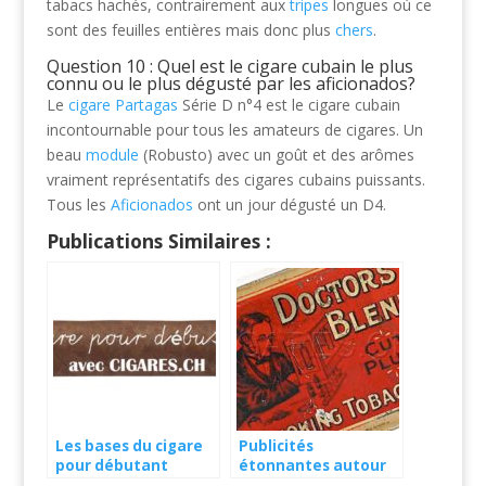
tabacs hachés, contrairement aux
tripes
longues où ce
sont des feuilles entières mais donc plus
chers
.
Question 10 : Quel est le cigare cubain le plus
connu ou le plus dégusté par les aficionados?
Le
cigare Partagas
Série D n°4 est le cigare cubain
incontournable pour tous les amateurs de cigares. Un
beau
module
(Robusto) avec un goût et des arômes
vraiment représentatifs des cigares cubains puissants.
Tous les
Aficionados
ont un jour dégusté un D4.
Publications Similaires :
Les bases du cigare
Publicités
pour débutant
étonnantes autour
du cigare dans les