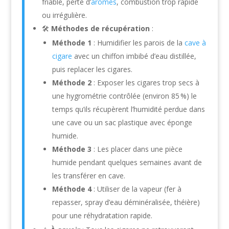
friable, perte d’
arômes
, combustion trop rapide
ou irrégulière.
🛠️
Méthodes de récupération
:
Méthode 1
: Humidifier les parois de la
cave à
cigare
avec un chiffon imbibé d’eau distillée,
puis replacer les cigares.
Méthode 2
: Exposer les cigares trop secs à
une hygrométrie contrôlée (environ 85 %) le
temps qu’ils récupèrent l’humidité perdue dans
une cave ou un sac plastique avec éponge
humide.
Méthode 3
: Les placer dans une pièce
humide pendant quelques semaines avant de
les transférer en cave.
Méthode 4
: Utiliser de la vapeur (fer à
repasser, spray d’eau déminéralisée, théière)
pour une réhydratation rapide.