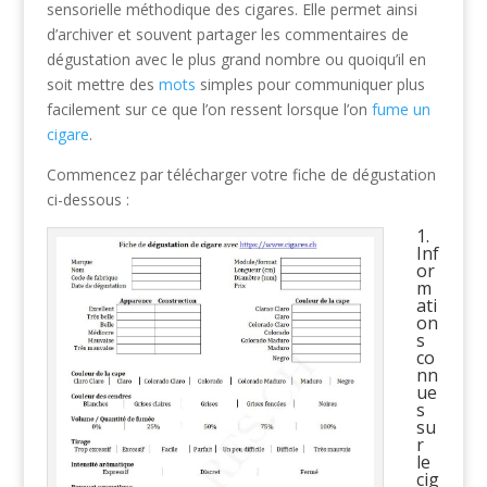
sensorielle méthodique des cigares. Elle permet ainsi
d’archiver et souvent partager les commentaires de
dégustation avec le plus grand nombre ou quoiqu’il en
soit mettre des
mots
simples pour communiquer plus
facilement sur ce que l’on ressent lorsque l’on
fume un
cigare
.
Commencez par télécharger votre fiche de dégustation
ci-dessous :
1.
Inf
or
m
ati
on
s
co
nn
ue
s
su
r
le
cig